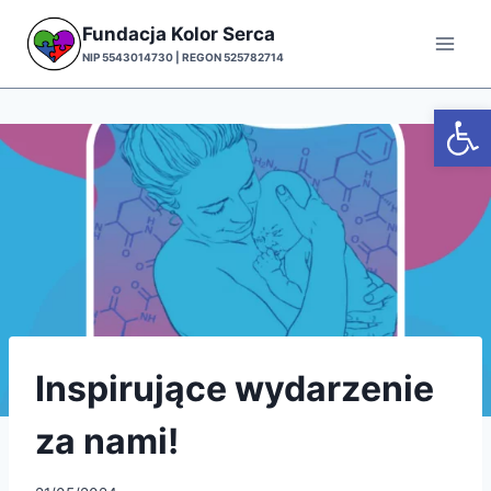
Przejdź
Fundacja Kolor Serca
do
NIP 5543014730 | REGON 525782714
treści
Otwórz
Inspirujące wydarzenie
za nami!