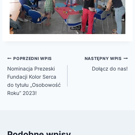
Nawigacja
POPRZEDNI WPIS
NASTĘPNY WPIS
Nominacja Prezeski
Dołącz do nas!
wpisu
Fundacji Kolor Serca
do tytułu „Osobowość
Roku” 2023!
Podobne wpisy