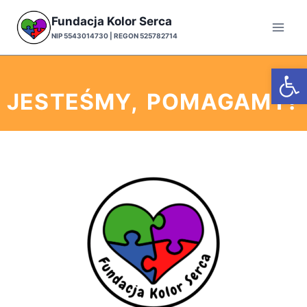
Fundacja Kolor Serca
NIP 5543014730 | REGON 525782714
Otwórz
JESTEŚMY, POMAGAMY!