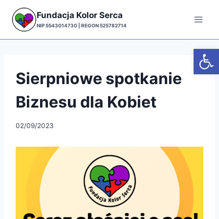
Przejdź
Fundacja Kolor Serca
do
NIP 5543014730 | REGON 525782714
treści
Otwórz
Sierpniowe spotkanie
Biznesu dla Kobiet
02/09/2023