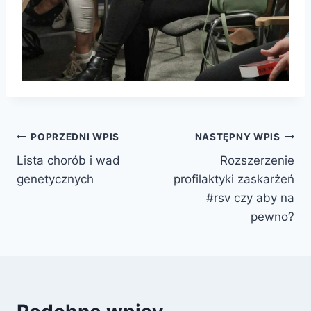
Nawigacja
POPRZEDNI WPIS
NASTĘPNY WPIS
Lista chorób i wad
Rozszerzenie
wpisu
genetycznych
profilaktyki zaskarżeń
#rsv czy aby na
pewno?