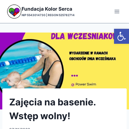
Przejdź
Fundacja Kolor Serca
do
NIP 5543014730 | REGON 525782714
treści
Otwórz
Zajęcia na basenie.
Wstęp wolny!