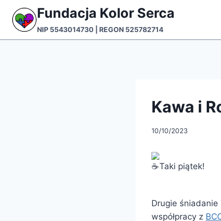
Przejdź
Fundacja Kolor Serca
do
NIP 5543014730 | REGON 525782714
treści
Kawa i R
10/10/2023
Taki piątek!
Drugie śniadanie
współpracy z
BCO