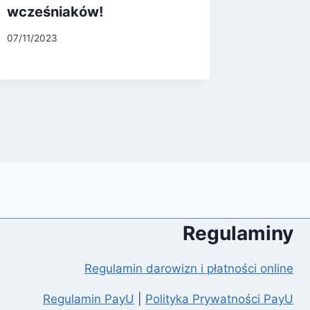
wcześniaków!
macier
07/11/2023
21/03/202
Regulaminy
Regulamin darowizn i płatności online
Regulamin PayU
|
Polityka Prywatności PayU