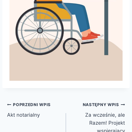
Nawigacja
POPRZEDNI WPIS
NASTĘPNY WPIS
Akt notarialny
Za wcześnie, ale
wpisu
Razem! Projekt
wspierający