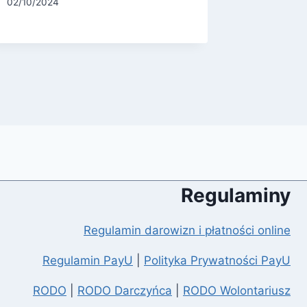
02/10/2024
24/09/202
Regulaminy
Regulamin darowizn i płatności online
Regulamin PayU
|
Polityka Prywatności PayU
RODO
|
RODO Darczyńca
|
RODO Wolontariusz