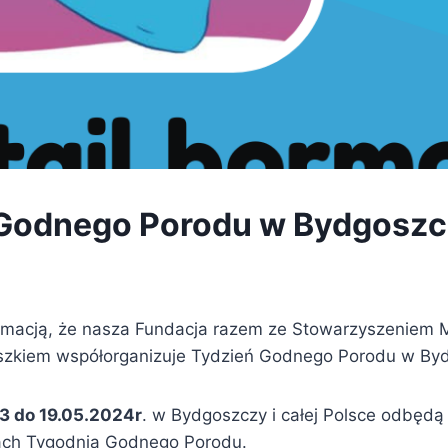
 Godnego Porodu w Bydgosz
rmacją, że nasza Fundacja razem ze Stowarzyszeniem M
szkiem współorganizuje Tydzień Godnego Porodu w By
13 do 19.05.2024r
. w Bydgoszczy i całej Polsce odbędą
ach Tygodnia Godnego Porodu.