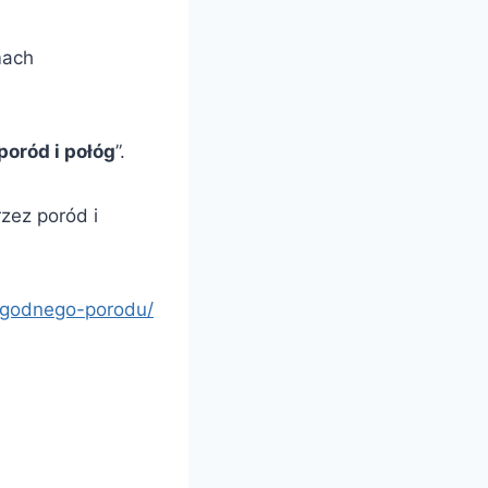
mach
poród i połóg
”.
zez poród i
n-godnego-porodu/