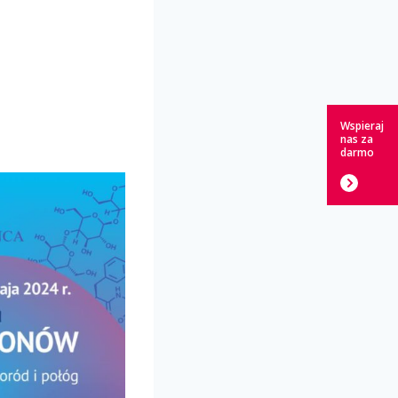
Wspieraj
nas za
darmo