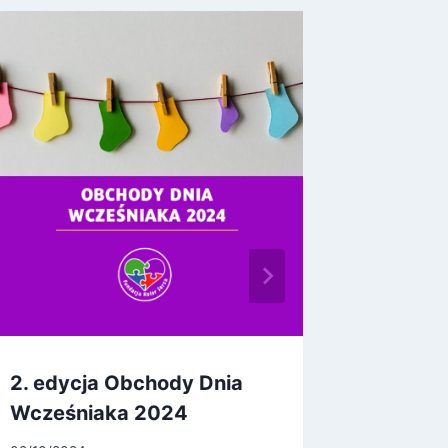
2. edycja Obchody Dnia
Przeżyc
Wcześniaka 2024
na zaw