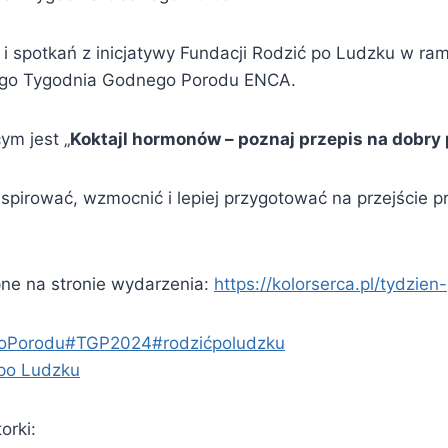
 i spotkań z inicjatywy Fundacji Rodzić po Ludzku w ra
go Tygodnia Godnego Porodu ENCA.
m jest „
Koktajl hormonów – poznaj przepis na dobry 
pirować, wzmocnić i lepiej przygotować na przejście pr
ne na stronie wydarzenia:
https://kolorserca.pl/tydzie
oPorodu
#TGP2024
#rodzićpoludzku
 po Ludzku
orki: