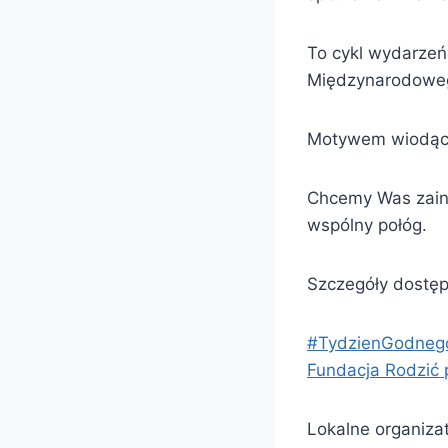
To cykl wydarzeń
Międzynarodowe
Motywem wiodący
Chcemy Was zains
wspólny połóg.
Szczegóły dostęp
#TydzienGodneg
Fundacja Rodzić
Lokalne organizat