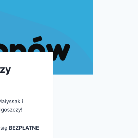
czy
ałyssak i
dgoszczy!
 się
BEZPŁATNE