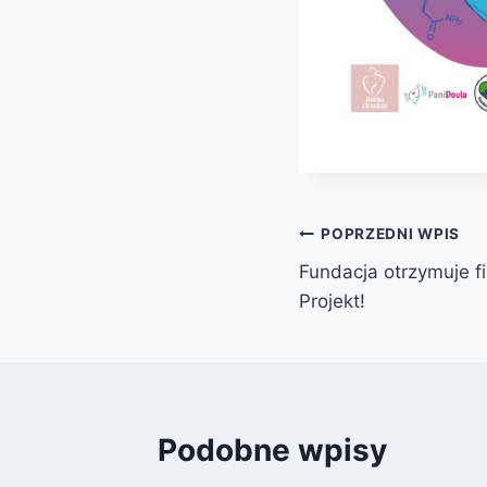
Nawigacja
POPRZEDNI WPIS
Fundacja otrzymuje f
wpisu
Projekt!
Podobne wpisy