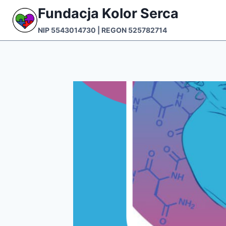
Przejdź
Fundacja Kolor Serca
do
NIP 5543014730 | REGON 525782714
treści