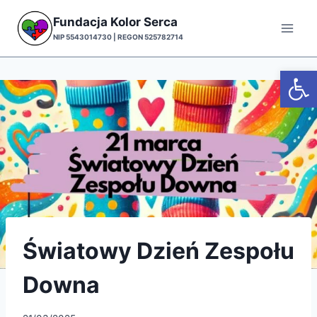
Przejdź
Fundacja Kolor Serca
do
NIP 5543014730 | REGON 525782714
treści
Otwórz
Światowy Dzień Zespołu
Downa