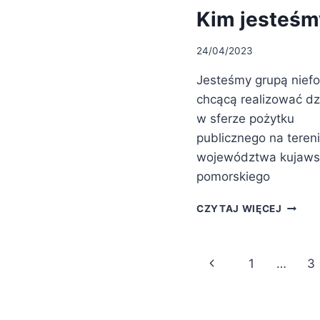
Kim jesteśm
24/04/2023
Jesteśmy grupą nief
chcącą realizować dz
w sferze pożytku
publicznego na teren
województwa kujaws
pomorskiego
KIM
CZYTAJ WIĘCEJ
JESTE
Nawigacja
Poprzednia
1
…
3
strony
strona