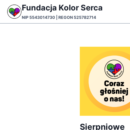
Przejdź
Fundacja Kolor Serca
do
NIP 5543014730 | REGON 525782714
treści
Sierpniowe