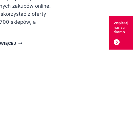
nych zakupów online.
skorzystać z oferty
700 sklepów, a
Wspieraj
nas za
darmo
WSPIERAJ
WIĘCEJ
NAS
Z
FANIMANI.PL