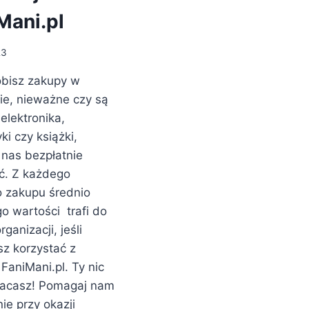
Mani.pl
23
robisz zakupy w
cie, nieważne czy są
 elektronika,
i czy książki,
nas bezpłatnie
ć. Z każdego
 zakupu średnio
go wartości trafi do
rganizacji, jeśli
sz korzystać z
FaniMani.pl. Ty nic
łacasz! Pomagaj nam
ie przy okazji