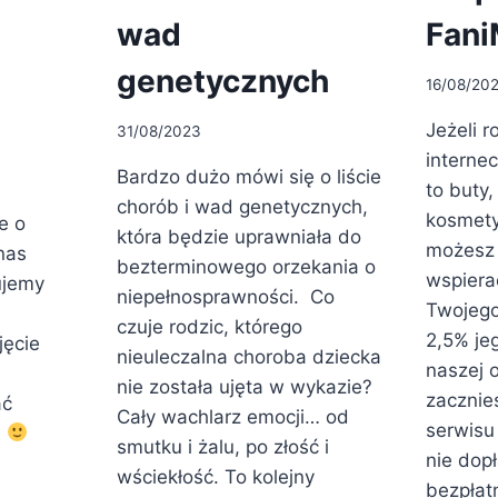
wad
Fani
genetycznych
16/08/20
Jeżeli 
31/08/2023
interne
Bardzo dużo mówi się o liście
to buty,
chorób i wad genetycznych,
kosmetyk
e o
która będzie uprawniała do
możesz 
nas
bezterminowego orzekania o
wspiera
ujemy
niepełnosprawności. Co
Twojego
czuje rodzic, którego
2,5% je
jęcie
nieuleczalna choroba dziecka
naszej o
nie została ujęta w wykazie?
zacznie
ać
Cały wachlarz emocji… od
serwisu 
j
smutku i żalu, po złość i
nie dop
wściekłość. To kolejny
NIOWE
bezpłatn