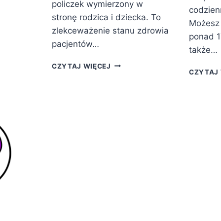
ANIE
policzek wymierzony w
codzien
SU
stronę rodzica i dziecka. To
Możesz 
zlekceważenie stanu zdrowia
ponad 1
pacjentów…
także…
LISTA
CZYTAJ WIĘCEJ
CZYTAJ 
CHORÓB
I
WAD
GENETYCZNYCH