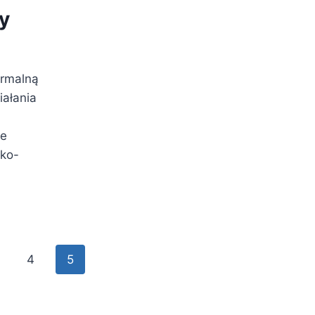
y
ormalną
iałania
ie
ko-
ŚMY
4
5